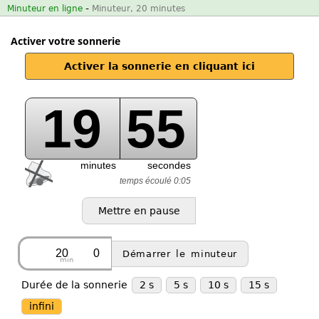
-
Minuteur en ligne
Minuteur, 20 minutes
Activer votre sonnerie
Activer la sonnerie en cliquant ici
19
55
minutes
secondes
temps écoulé 0:05
min
Durée de la sonnerie
2 s
5 s
10 s
15 s
infini