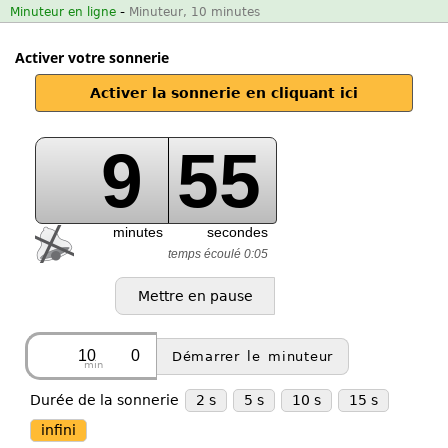
-
Minuteur en ligne
Minuteur, 10 minutes
Activer votre sonnerie
Activer la sonnerie en cliquant ici
9
55
minutes
secondes
temps écoulé 0:05
min
Durée de la sonnerie
2 s
5 s
10 s
15 s
infini